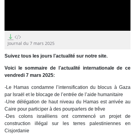
0
seconds
of
Journal du 7 mars 2025
17
minutes,
Suivez tous les jours l’actualité sur notre site.
22
seconds
Voici le sommaire de l’actualité internationale de ce
vendredi 7 mars 2025:
-Le Hamas condamne l’intensification du blocus à Gaza
par Israël et le blocage de l’entrée de l’aide humanitaire
-Une délégation de haut niveau du Hamas est arrivée au
Caire pour participer à des pourparlers de trêve
-Des colons israéliens ont commencé un projet de
construction illégal sur les terres palestiniennes en
Cisjordanie