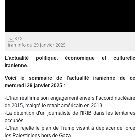
0
seconds
of
Iran Info du 29 janvier 2025
14
minutes,
L’actualité politique, économique et culturelle
56
seconds
iranienne.
Voici le sommaire de l’actualité iranienne de ce
mercredi 29 janvier 2025 :
-L’Iran réaffirme son engagement envers l’accord nucléaire
de 2015, malgré le retrait américain en 2018
-La détention d'un journaliste de l'IRIB dans les territoires
occupés
-L’Iran rejette le plan de Trump visant à déplacer de force
les Palestiniens hors de Gaza