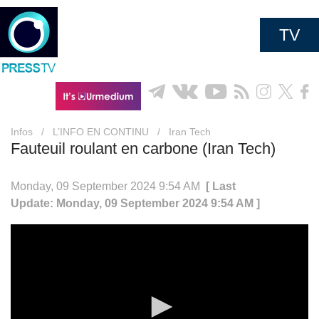
TV
Infos
/
L’INFO EN CONTINU
/
Iran Tech
Fauteuil roulant en carbone (Iran Tech)
Monday, 09 September 2024 9:54 AM
[ Last
Update: Monday, 09 September 2024 9:54 AM ]