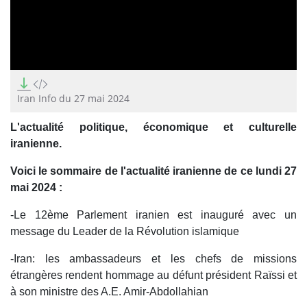
0
seconds
of
Iran Info du 27 mai 2024
6
minutes,
L'actualité politique, économique et culturelle
28
seconds
iranienne.
Voici le sommaire de l'actualité iranienne de ce lundi 27
mai 2024 :
-Le 12ème Parlement iranien est inauguré avec un
message du Leader de la Révolution islamique
-Iran: les ambassadeurs et les chefs de missions
étrangères rendent hommage au défunt président Raïssi et
à son ministre des A.E. Amir-Abdollahian