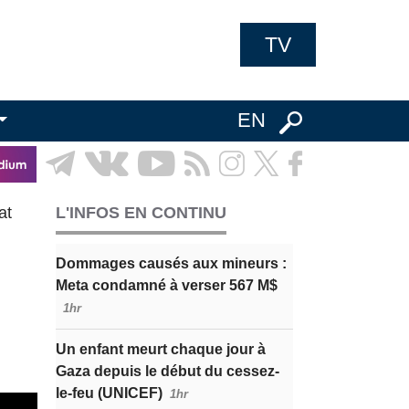
TV
EN
at
L'INFOS EN CONTINU
Dommages causés aux mineurs :
Meta condamné à verser 567 M$
1hr
Un enfant meurt chaque jour à
Gaza depuis le début du cessez-
le-feu (UNICEF)
1hr