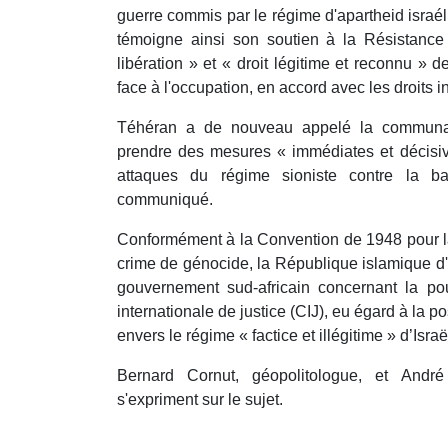
guerre commis par le régime d'apartheid israéli
témoigne ainsi son soutien à la Résistanc
libération » et « droit légitime et reconnu » d
face à l'occupation, en accord avec les droits i
Téhéran a de nouveau appelé la communau
prendre des mesures « immédiates et décisi
attaques du régime sioniste contre la 
communiqué.
Conformément à la Convention de 1948 pour la
crime de génocide, la République islamique d'I
gouvernement sud-africain concernant la pou
internationale de justice (CIJ), eu égard à la 
envers le régime « factice et illégitime » d’Israë
Bernard Cornut, géopolitologue, et André 
s'expriment sur le sujet.