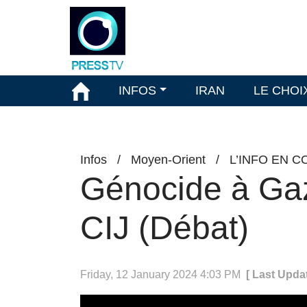
INFOS
IRAN
LE CHOI
Infos
/
Moyen-Orient
/
L’INFO EN C
Génocide à Gaza
CIJ (Débat)
Friday, 12 January 2024 4:03 PM
[ Last Upda