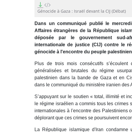
0
seconds
of
Génocide à Gaza : Israël devant la CIJ (Débat)
16
minutes,
Dans un communiqué publié le mercredi 1
19
seconds
Volume
Affaires étrangères de la République islam
90%
déposée par le gouvernement sud-af
internationale de justice (CIJ) contre le 
génocide à l'encontre du peuple palestinien
Plus de trois mois consécutifs s’écoulent
généralisées et brutales du régime usurpat
palestinien dans la bande de Gaza et en Cis
dans le communiqué du ministère iranien des A
S’appuyant sur le soutien « total, illimité et i
le régime israélien a commis tous les crimes 
internationales à l'encontre des Palestiniens o
déplorant que ces crimes se poursuivent encor
La République islamique d'Iran condamne u