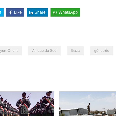
t
Like
Share
WhatsApp
yen-Orient
Afrique du Sud
Gaza
génocide