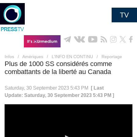
TV
Infos
/
Amériques
/
L’INFO EN CONTINU
/
Reportage
Plus de 1000 SS considérés comme
combattants de la liberté au Canada
Saturday, 30 September 2023 5:43 PM
[ Last
Update: Saturday, 30 September 2023 5:43 PM ]