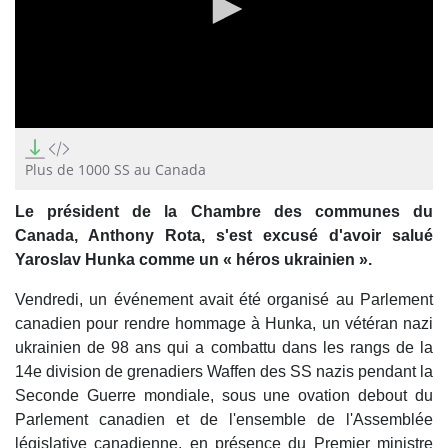
0
seconds
of
Plus de 1000 SS au Canada
2
minutes,
Le président de la Chambre des communes du
23
seconds
Canada, Anthony Rota, s'est excusé d'avoir salué
Yaroslav Hunka comme un « héros ukrainien ».
Vendredi, un événement avait été organisé au Parlement
canadien pour rendre hommage à Hunka, un vétéran nazi
ukrainien de 98 ans qui a combattu dans les rangs de la
14e division de grenadiers Waffen des SS nazis pendant la
Seconde Guerre mondiale, sous une ovation debout du
Parlement canadien et de l'ensemble de l'Assemblée
législative canadienne, en présence du Premier ministre