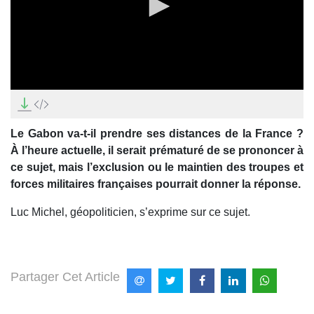
0
seconds
of
4
Le Gabon va-t-il prendre ses distances de la France ?
minutes,
0
À l’heure actuelle, il serait prématuré de se prononcer à
ce sujet, mais l’exclusion ou le maintien des troupes et
forces militaires françaises pourrait donner la réponse.
Luc Michel, géopoliticien, s’exprime sur ce sujet.
Partager Cet Article