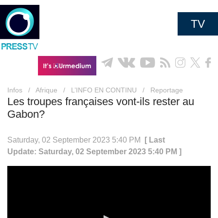
TV
Infos
/
Afrique
/
L’INFO EN CONTINU
/
Reportage
Les troupes françaises vont-ils rester au
Gabon?
Saturday, 02 September 2023 5:40 PM
[ Last
Update: Saturday, 02 September 2023 5:40 PM ]