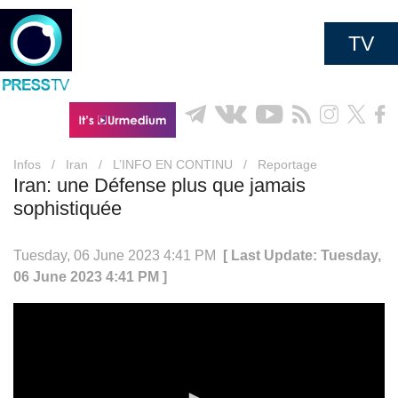
TV
Infos
/
Iran
/
L’INFO EN CONTINU
/
Reportage
Iran: une Défense plus que jamais
sophistiquée
Tuesday, 06 June 2023 4:41 PM
[ Last Update: Tuesday,
06 June 2023 4:41 PM ]