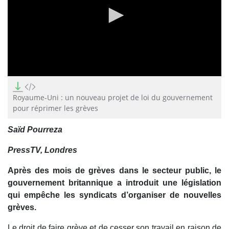
0
seconds
of
Royaume-Uni : un nouveau projet de loi du gouvernement
0
pour réprimer les grèves
seconds
Saïd Pourreza
PressTV, Londres
Après des mois de grèves dans le secteur public, le
gouvernement britannique a introduit une législation
qui empêche les syndicats d’organiser de nouvelles
grèves.
Le droit de faire grève et de cesser son travail en raison de