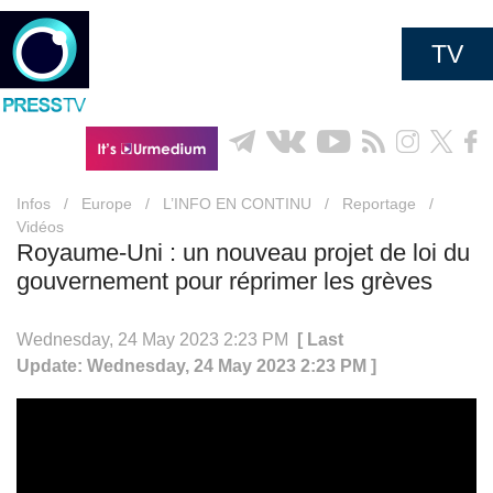
TV
Infos
/
Europe
/
L’INFO EN CONTINU
/
Reportage
/
Vidéos
Royaume-Uni : un nouveau projet de loi du
gouvernement pour réprimer les grèves
Wednesday, 24 May 2023 2:23 PM
[ Last
Update: Wednesday, 24 May 2023 2:23 PM ]