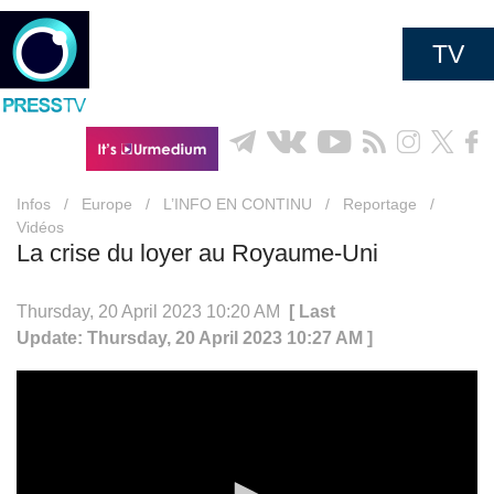
TV
Infos
/
Europe
/
L’INFO EN CONTINU
/
Reportage
/
Vidéos
La crise du loyer au Royaume-Uni
Thursday, 20 April 2023 10:20 AM
[ Last
Update: Thursday, 20 April 2023 10:27 AM ]