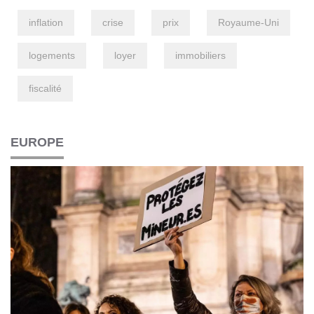
inflation
crise
prix
Royaume-Uni
logements
loyer
immobiliers
fiscalité
EUROPE