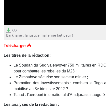
0
seconds
of
Barkhane : la justice malienne fait peur !
17
minutes,
Télécharger 📥
39
seconds
Les titres de la rédaction
:
Le Soudan du Sud va envoyer 750 militaires en RDC
pour combattre les rebelles du M23 ;
Le Zimbabwe sécurise son secteur minier ;
Promotion des investissements : combien le Togo a
mobilisé au 3e trimestre 2022 ?
Tchad : l'aéroport international d'Amdjarass inauguré
Les analyses de la rédaction
: