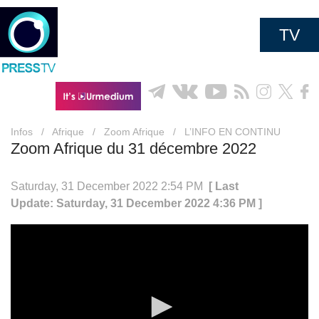
TV
Infos
/
Afrique
/
Zoom Afrique
/
L’INFO EN CONTINU
Zoom Afrique du 31 décembre 2022
Saturday, 31 December 2022 2:54 PM
[ Last
Update: Saturday, 31 December 2022 4:36 PM ]