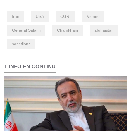
Iran
USA
CGRI
Vienne
Général Salami
Chamkhani
afghaistan
sanctiions
L’INFO EN CONTINU