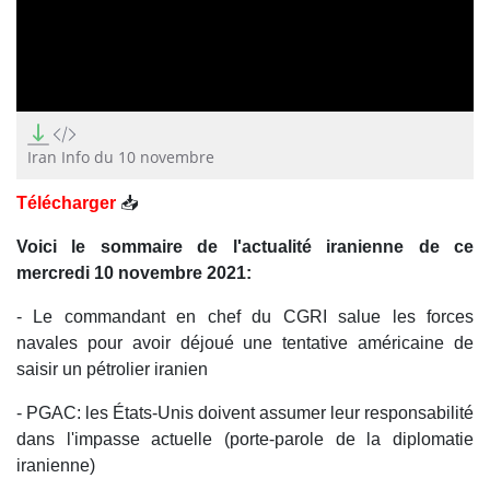
0
seconds
of
Iran Info du 10 novembre
0
seconds
Télécharger
📥
Voici le sommaire de l'actualité iranienne de ce
mercredi 10 novembre 2021:
- Le commandant en chef du CGRI salue les forces
navales pour avoir déjoué une tentative américaine de
saisir un pétrolier iranien
- PGAC: les États-Unis doivent assumer leur responsabilité
dans l'impasse actuelle (porte-parole de la diplomatie
iranienne)