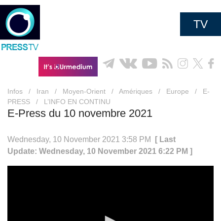
TV
Infos
/
Iran
/
Moyen-Orient
/
Amériques
/
Europe
/
E-
PRESS
/
L’INFO EN CONTINU
E-Press du 10 novembre 2021
Wednesday, 10 November 2021 3:58 PM
[ Last
Update: Wednesday, 10 November 2021 6:22 PM ]