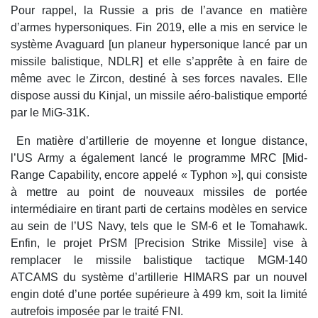
Pour rappel, la Russie a pris de l’avance en matière
d’armes hypersoniques. Fin 2019, elle a mis en service le
système Avaguard [un planeur hypersonique lancé par un
missile balistique, NDLR] et elle s’apprête à en faire de
même avec le Zircon, destiné à ses forces navales. Elle
dispose aussi du Kinjal, un missile aéro-balistique emporté
par le MiG-31K.
En matière d’artillerie de moyenne et longue distance,
l’US Army a également lancé le programme MRC [Mid-
Range Capability, encore appelé « Typhon »], qui consiste
à mettre au point de nouveaux missiles de portée
intermédiaire en tirant parti de certains modèles en service
au sein de l’US Navy, tels que le SM-6 et le Tomahawk.
Enfin, le projet PrSM [Precision Strike Missile] vise à
remplacer le missile balistique tactique MGM-140
ATCAMS du système d’artillerie HIMARS par un nouvel
engin doté d’une portée supérieure à 499 km, soit la limité
autrefois imposée par le traité FNI.