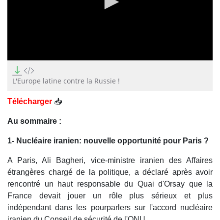
0
seconds
of
L'Europe latine contre la Russie !
20
minutes,
Télécharger
📥
50
seconds
Au sommaire :
1- Nucléaire iranien: nouvelle opportunité pour Paris ?
A Paris, Ali Bagheri, vice-ministre iranien des Affaires
étrangères chargé de la politique, a déclaré après avoir
rencontré un haut responsable du Quai d'Orsay que la
France devait jouer un rôle plus sérieux et plus
indépendant dans les pourparlers sur l'accord nucléaire
iranien du Conseil de sécurité de l'ONU.