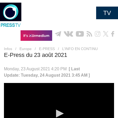
TV
Infos
/
Europe
/
E-PRESS
/
L’INFO EN CONTINU
E-Press du 23 août 2021
Monday, 23 August 2021 4:20 PM
[ Last
Update: Tuesday, 24 August 2021 3:45 AM ]