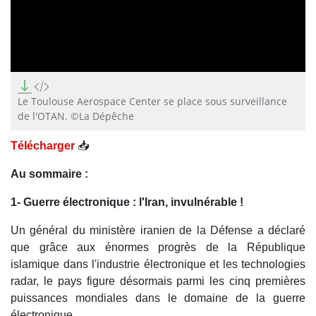
0
seconds
of
Le Toulouse Aerospace Center se place sous surveillance
14
de l'OTAN. ©La Dépêche
minutes,
5
seconds
Télécharger
📥
Au sommaire :
1- Guerre électronique : l'Iran, invulnérable !
Un général du ministère iranien de la Défense a déclaré
que grâce aux énormes progrès de la République
islamique dans l'industrie électronique et les technologies
radar, le pays figure désormais parmi les cinq premières
puissances mondiales dans le domaine de la guerre
électronique.