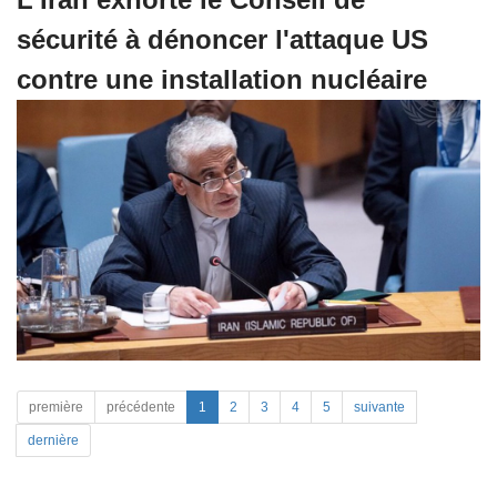
sécurité à dénoncer l'attaque US
contre une installation nucléaire
première
précédente
1
2
3
4
5
suivante
dernière