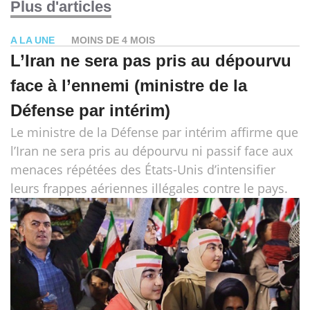
Plus d'articles
A LA UNE
MOINS DE 4 MOIS
L’Iran ne sera pas pris au dépourvu
face à l’ennemi (ministre de la
Défense par intérim)
Le ministre de la Défense par intérim affirme que
l’Iran ne sera pris au dépourvu ni passif face aux
menaces répétées des États-Unis d’intensifier
leurs frappes aériennes illégales contre le pays.