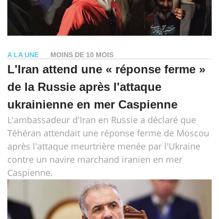
A LA UNE
MOINS DE 10 MOIS
L'Iran attend une « réponse ferme »
de la Russie après l'attaque
ukrainienne en mer Caspienne
L'ambassadeur d'Iran en Russie a déclaré que
Téhéran attendait une réponse ferme de Moscou
après l'attaque meurtrière menée par l'Ukraine
contre un navire marchand iranien en mer
Caspienne.