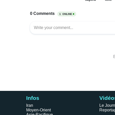
Infos
Vidéo
Iran
Le Journ
Moyen-Orient
Reporta
Asie-Pacifique