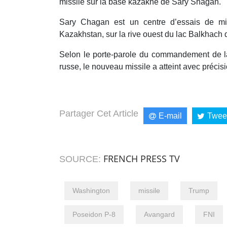
missile sur la base kazakhe de Sary Shagan.
Sary Chagan est un centre d’essais de miss
Kazakhstan, sur la rive ouest du lac Balkhach
Selon le porte-parole du commandement de l
russe, le nouveau missile a atteint avec précis
Partager Cet Article
E-mail
Twee
FRENCH PRESS TV
SOURCE:
Washington
missile
Trump
Poseidon P-8
Avangard
FNI