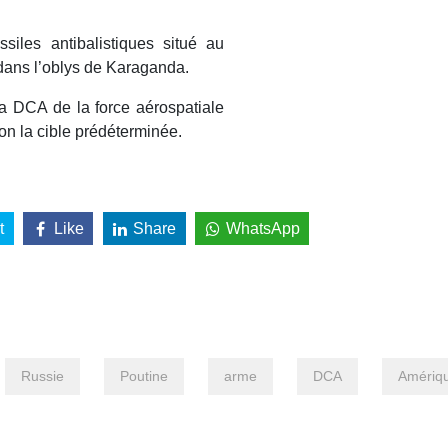
iles antibalistiques situé au
 dans l’oblys de Karaganda.
a DCA de la force aérospatiale
ion la cible prédéterminée.
t
Like
Share
WhatsApp
Russie
Poutine
arme
DCA
Amériq