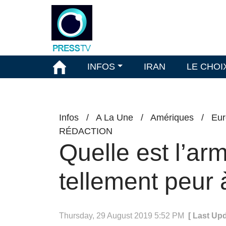
INFOS
IRAN
LE CHOI
Infos
/
A La Une
/
Amériques
/
Eur
RÉDACTION
Quelle est l’arm
tellement peur
Thursday, 29 August 2019 5:52 PM
[ Last Up