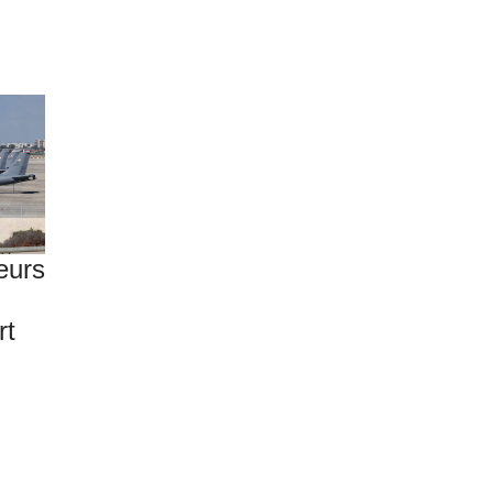
eurs
rt